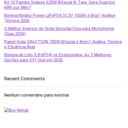
Kit 10 Painéis Solares 620W Bifacial N-Type: Gera Quantos
kWh por Mês?
Bateria Kingbo Power LiFePO4 51.2V 100Ah é Boa? Análise
Técnica 2026
O Melhor Inversor de Onda Senoidal Pura para Motorhome
(Guia 2026)
Painel Solar DAH/TSUN 700W Bifacial é Bom? Análise Técnica
e Eficiência Real
Bateria de Lítio (LiFePO4) vs Estacionária: As 5 Melhores
Opções para Off-Grid em 2026
Recent Comments
Nenhum comentário para mostrar.