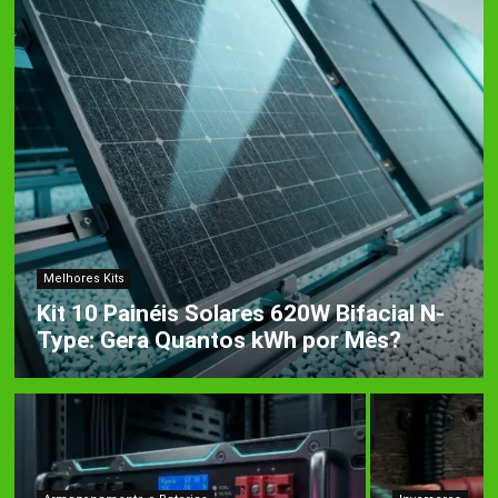
Melhores Kits
Kit 10 Painéis Solares 620W Bifacial N-
Type: Gera Quantos kWh por Mês?