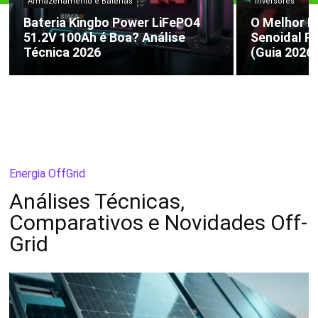
Armazenamento e Baterias
Inversores
Bateria Kingbo Power LiFePO4
O Melhor I
51.2V 100Ah é Boa? Análise
Senoidal P
Técnica 2026
(Guia 2026
Energia OffGrid
Análises Técnicas,
Comparativos e Novidades Off-
Grid