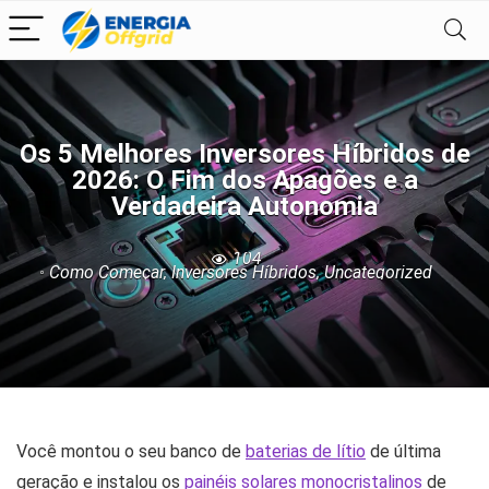
Os 5 Melhores Inversores Híbridos de
2026: O Fim dos Apagões e a
Verdadeira Autonomia
104
Como Começar
,
Inversores Híbridos
,
Uncategorized
Você montou o seu banco de
baterias de lítio
de última
geração e instalou os
painéis solares monocristalinos
de