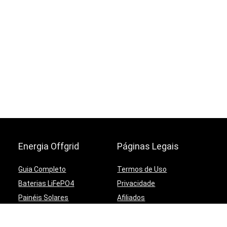
Energia Offgrid
Páginas Legais
Guia Completo
Termos de Uso
Baterias LiFePO4
Privacidade
Painéis Solares
Afiliados
Controladoras
Contato
Inversores