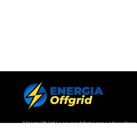
O
Energia Off-Grid
é o seu guia definitivo para a independência
energética. Nossa missão é simplificar a transição para
sistemas solares isolados e híbridos através de análises