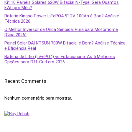
Kit 10 Painéis Solares 620W Bifacial N-Type: Gera Quantos
kWh por Mês?
Bateria Kingbo Power LiFePO4 51.2V 100Ah é Boa? Análise
Técnica 2026
O Melhor Inversor de Onda Senoidal Pura para Motorhome
(Guia 2026)
Painel Solar DAH/TSUN 700W Bifacial é Bom? Análise Técnica
e Eficiência Real
Bateria de Lítio (LiFePO4) vs Estacionária: As 5 Melhores
Opções para Off-Grid em 2026
Recent Comments
Nenhum comentário para mostrar.