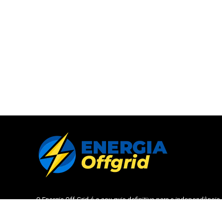
O
Energia Off-Grid
é o seu guia definitivo para a independência
energética. Nossa missão é simplificar a transição para
sistemas solares isolados e híbridos através de análises