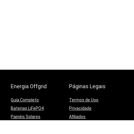
Energia Offgrid
Páginas Legais
Guia Completo
Termos de Uso
Baterias LiFePO4
Privacidade
Painéis Solares
Afiliados
Controladoras
Contato
Inversores